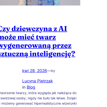
Czy dziewczyna z AI
może mieć twarz
wygenerowaną przez
sztuczną inteligencję?
kwi 28, 2026
—
by
Lucyna Pietrzak
in
Blog
tworzenie twarzy, która wygląda jak należąca do
rawdziwej osoby, nigdy nie było tak łatwe. Dzięki
I możemy generować hiperrealistyczne wizerunki