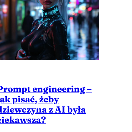
Prompt engineering –
jak pisać, żeby
dziewczyna z AI była
ciekawsza?