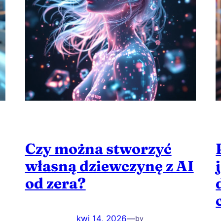
Czy można stworzyć
własną dziewczynę z AI
od zera?
kwi 14, 2026
—
by