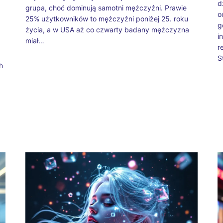
d
grupa, choć dominują samotni mężczyźni. Prawie
ą
o
25% użytkowników to mężczyźni poniżej 25. roku
g
życia, a w USA aż co czwarty badany mężczyzna
i
miał…
r
S
h