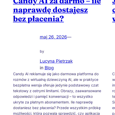
Candy AI za darmo – ile
naprawdę dostajesz
bez płacenia?
maj 26, 2026
—
by
Lucyna Pietrzak
in
Blog
Candy AI reklamuje się jako darmowa platforma do
C
rozmów z wirtualną dziewczyną AI, ale w praktyce
w
bezpłatna wersja oferuje jedynie podstawowy czat
i
tekstowy z ostrymi limitami. Obrazy, zaawansowane
r
odpowiedzi i pamięć konwersacji – to wszystko
t
ukryte za płatnym abonamentem. Ile naprawdę
S
dostaniesz bez płacenia? Przede wszystkim próbkę
e
możliwości, która pozwala sprawdzić, czy aplikacja
p