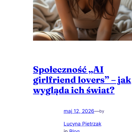
Społeczność „AI
girlfriend lovers” – jak
wygląda ich świat?
maj 12, 2026
—
by
Lucyna Pietrzak
in
Blog