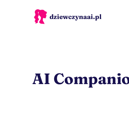
Przejdź
do
dziewczynaai.pl
treści
AI Compani