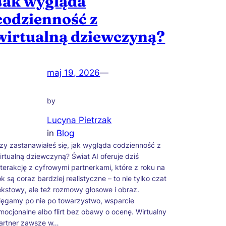
Jak wygląda
codzienność z
wirtualną dziewczyną?
maj 19, 2026
—
by
Lucyna Pietrzak
in
Blog
zy zastanawiałeś się, jak wygląda codzienność z
irtualną dziewczyną? Świat AI oferuje dziś
nterakcję z cyfrowymi partnerkami, które z roku na
ok są coraz bardziej realistyczne – to nie tylko czat
ekstowy, ale też rozmowy głosowe i obraz.
ięgamy po nie po towarzystwo, wsparcie
mocjonalne albo flirt bez obawy o ocenę. Wirtualny
artner zawsze w…