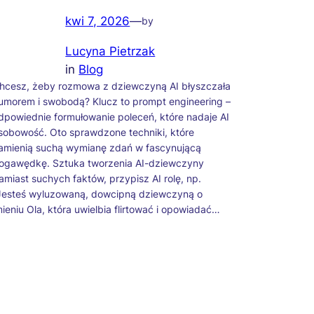
kwi 7, 2026
—
by
Lucyna Pietrzak
in
Blog
hcesz, żeby rozmowa z dziewczyną AI błyszczała
umorem i swobodą? Klucz to prompt engineering –
dpowiednie formułowanie poleceń, które nadaje AI
sobowość. Oto sprawdzone techniki, które
amienią suchą wymianę zdań w fascynującą
ogawędkę. Sztuka tworzenia AI-dziewczyny
amiast suchych faktów, przypisz AI rolę, np.
Jesteś wyluzowaną, dowcipną dziewczyną o
mieniu Ola, która uwielbia flirtować i opowiadać…