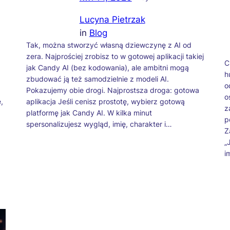
Lucyna Pietrzak
in
Blog
ż
Tak, można stworzyć własną dziewczynę z AI od
zera. Najprościej zrobisz to w gotowej aplikacji takiej
C
jak Candy AI (bez kodowania), ale ambitni mogą
h
zbudować ją też samodzielnie z modeli AI.
o
Pokazujemy obie drogi. Najprostsza droga: gotowa
o
,
aplikacja Jeśli cenisz prostotę, wybierz gotową
z
platformę jak Candy AI. W kilka minut
p
spersonalizujesz wygląd, imię, charakter i…
Z
„
i