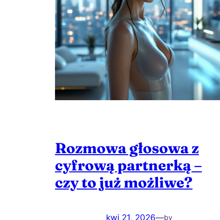
Rozmowa głosowa z
cyfrową partnerką –
czy to już możliwe?
kwi 21, 2026
—
by