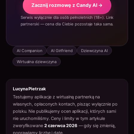
Zacznij rozmowę z Candy AI →
Serwis wyłącznie dla osób pełnoletnich (18+). Link
partnerski — cena dla Ciebie pozostaje taka sama.
AI Companion
AI Girlfriend
Dziewczyna AI
Wirtualna dziewczyna
Lucyna Pietrzak
Testujemy aplikacje z wirtualną partnerką na
własnych, opłaconych kontach, pisząc wyłącznie po
polsku. Nie publikujemy ocen aplikacji, których sami
nie uruchomiliśmy. Ceny i limity w tym artykule
zweryfikowane
2 czerwca 2026
— gdy się zmienią,
poprawiamy liczbę i datę.