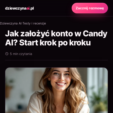
dziewczyna
ai
.pl
Zacznij rozmowę
Dziewczyna AI
›
Testy i recenzje
Jak założyć konto w Candy
AI? Start krok po kroku
5 min czytania