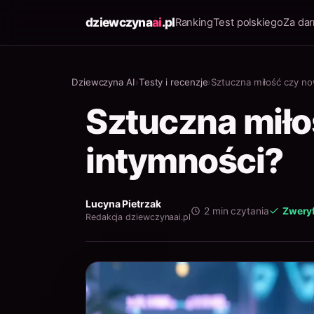
dziewczyna
ai
.pl
Ranking
Test polskiego
Za da
Dziewczyna AI
›
Testy i recenzje
›
Sztuczna miłość czy n
Sztuczna miło
intymności?
Lucyna Pietrzak
2 min czytania
Zwery
Redakcja dziewczynaai.pl