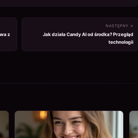
NASTĘPNY →
owa z
Jak działa Candy AI od środka? Przegląd
technologii