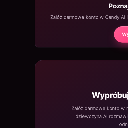
Poznaj
Załóż darmowe konto w Candy AI i 
Wy
Wypróbuj
Załóż darmowe konto w m
dziewczyna AI rozmawia 
odn