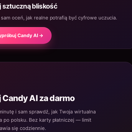
 sztuczną bliskość
sam oceń, jak realne potrafią być cyfrowe uczucia.
próbuj Candy AI →
 Candy AI za darmo
inutę i sam sprawdź, jak Twoja wirtualna
po polsku. Bez karty płatniczej — limit
awia się codziennie.