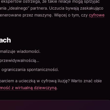
ść ekspertów ostrzega, że takie relacje mogą sprzyjać
nia „idealnego” partnera. Uczucia bywają zaskakująco
generowane przez maszynę. Więcej o tym, czy
cyfrowe
jach
malizuje wiadomości.
 przewidywalnością…
 ograniczania spontaniczności.
arciem a ucieczką w cyfrową iluzję? Warto znać obie
mność z wirtualną dziewczyną
.