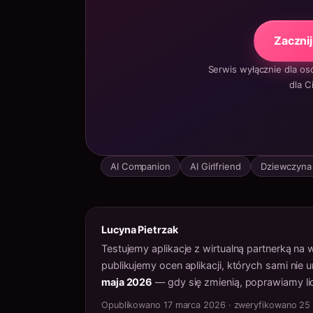
Zaczni
Serwis wyłącznie dla os
dla C
AI Companion
AI Girlfriend
Dziewczyna
Lucyna Pietrzak
Testujemy aplikacje z wirtualną partnerką na
publikujemy ocen aplikacji, których sami nie
maja 2026
— gdy się zmienią, poprawiamy lic
Opublikowano 17 marca 2026 · zweryfikowano 25