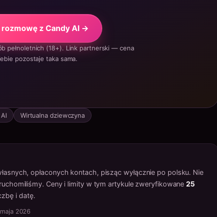
j rozmowę z Candy AI →
ób pełnoletnich (18+). Link partnerski — cena
iebie pozostaje taka sama.
 AI
Wirtualna dziewczyna
 własnych, opłaconych kontach, pisząc wyłącznie po polsku. Nie
 uruchomiliśmy. Ceny i limity w tym artykule zweryfikowane
25
zbę i datę.
 maja 2026