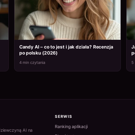
Candy AI – co to jest i jak działa? Recenzja
J
po polsku (2026)
p
4 min czytania
5
SERWIS
Ranking aplikacji
 dziewczyną AI na