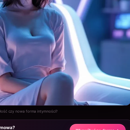
łość czy nowa forma intymności?
m mowa?