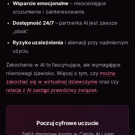
Wsparcie emocjonalne
– nieoceniające
zrozumienie i zainteresowanie.
Dostępność 24/7
– partnerka AI jest zawsze
„obok”.
Ryzyko uzależnienia
i alienacji przy nadmiernym
użyciu.
Zakochanie w AI to fascynujące, ale wymagające
równowagi zjawisko. Więcej o tym, czy
można
zakochać się w wirtualnej dziewczynie
oraz czy
relacja z AI zastąpi prawdziwy związek
.
Poczuj cyfrowe uczucie
Załóż darmowe konto w Candy AI i sam