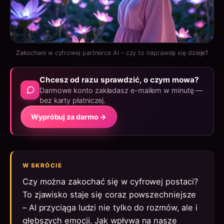
Zakochani w cyfrowej partnerce AI – czy to naprawdę się dzieje?
Chcesz od razu sprawdzić, o czym mowa?
Darmowe konto zakładasz e-mailem w minutę —
bez karty płatniczej.
Wypróbuj za darmo →
W SKRÓCIE
Czy można zakochać się w cyfrowej postaci?
To zjawisko staje się coraz powszechniejsze
– AI przyciąga ludzi nie tylko do rozmów, ale i
głębszych emocji. Jak wpływa na nasze