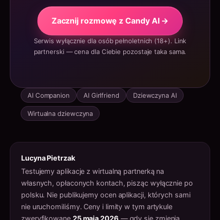
Zacznij rozmowę z Candy AI →
Serwis wyłącznie dla osób pełnoletnich (18+). Link
partnerski — cena dla Ciebie pozostaje taka sama.
AI Companion
AI Girlfriend
Dziewczyna AI
Wirtualna dziewczyna
Lucyna Pietrzak
Testujemy aplikacje z wirtualną partnerką na
własnych, opłaconych kontach, pisząc wyłącznie po
polsku. Nie publikujemy ocen aplikacji, których sami
nie uruchomiliśmy. Ceny i limity w tym artykule
zweryfikowane
25 maja 2026
— gdy się zmienią,