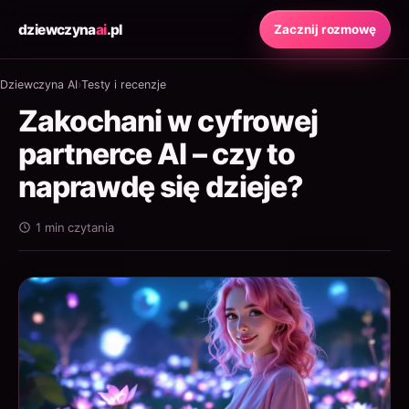
dziewczyna
ai
.pl
Zacznij rozmowę
Dziewczyna AI
›
Testy i recenzje
Zakochani w cyfrowej
partnerce AI – czy to
naprawdę się dzieje?
1 min czytania