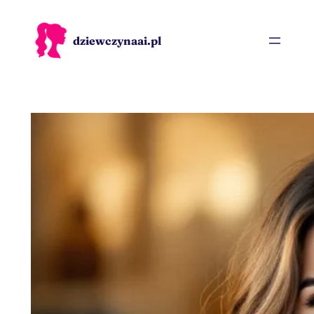
Przejdź
do
dziewczynaai.pl
treści